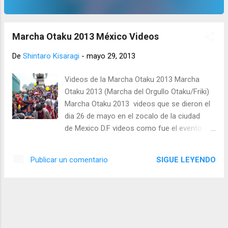
Marcha Otaku 2013 México Videos
De
Shintaro Kisaragi
-
mayo 29, 2013
Videos de la Marcha Otaku 2013 Marcha
Otaku 2013 (Marcha del Orgullo Otaku/Friki)
Marcha Otaku 2013 videos que se dieron el
dia 26 de mayo en el zocalo de la ciudad
de Mexico D.F videos como fue el evento se
subio en el canal de youtube de
TheRadioAnime para traerles como estubo
SIGUE LEYENDO
Publicar un comentario
el evento cuantas personas fueron quienes
estaban como se vivio el momento de la
marcha otaku dado que empezo el recorrido
un poco despues de las 11 am vean el
primer video hasta el ultimo video de otakus
de México los videos son de.