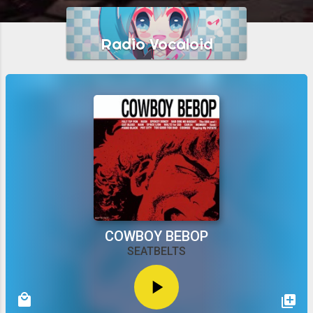
a
d
a
s
COWBOY BEBOP
SEATBELTS