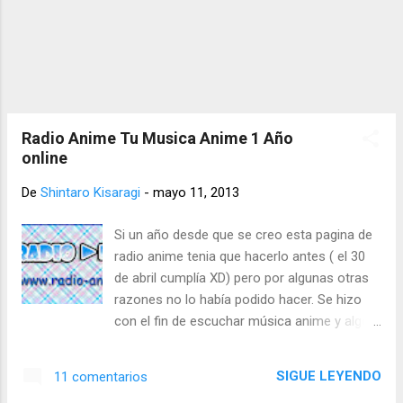
se planea que asistan un poco antes para
poder hacer otras actividades. No faltes ala
Marcha Otaku 2013 Pueden encontrar mas
información en
https://www.facebook.com/MarchaOtaku
NOTA: Paises que se suman
Peru,Argentina,Bolivia,Paragua, pero en
Radio Anime Tu Musica Anime 1 Año
diferentes dias.
online
De
Shintaro Kisaragi
-
mayo 11, 2013
Si un año desde que se creo esta pagina de
radio anime tenia que hacerlo antes ( el 30
de abril cumplía XD) pero por algunas otras
razones no lo había podido hacer. Se hizo
con el fin de escuchar música anime y algo
diferente alas demás paginas aunque no
tengamos mucho contenido :p todavía. Se
SIGUE LEYENDO
11 comentarios
les agradece alas personas que vienen a