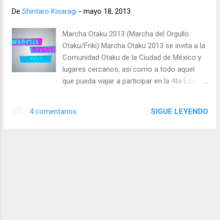
aquellas personas q...
De
Shintaro Kisaragi
-
mayo 18, 2013
Marcha Otaku 2013 (Marcha del Orgullo
Otaku/Friki) Marcha Otaku 2013 se invita a la
Comunidad Otaku de la Ciudad de México y
lugares cercanos, así como a todo aquel
que pueda viajar a participar en la 4ta Edición
de la Marcha del Orgullo Otaku/Friki. En
realidad no me gusta en lo personal como
SIGUE LEYENDO
4 comentarios
se le dice "Marcha del Orgullo Otaku/Friki"
me da la imprecion como un circo
escuchandolo asi. La cita es el 26 de mayo a
las 10:00 am en el Zócalo de la Ciudad de
México. La ruta será la misma del año
pasado, terminando en el Ángel de la
Independencia. Empezando desde el Zocalo
Capitalino de la Ciudad de México (México
D.F) La hora de salida es alas 11:00 am pero