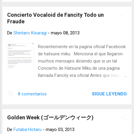
escuchar y los que lo recomiendan la pagina
y los que lo encuentran de pura casualidad
Concierto Vocaloid de Fancity Todo un
xD Como todo se comienza con un poco y
Fraude
se va armando la radio comenzó como una
simple pagina xD Mas o menos se veía así
De
Shintaro Kisaragi
-
mayo 08, 2013
xD (bueno todavía no se como hacer
paginas bien :P solo un poco) Lo que
Recientemente en la pagina oficial Facebook
yo quería era ver que pasaba si podía lograr
de hatsune miku Menciona el que llegaron
algo así se pensó que podía llevar que atrae
muchos mensajes diciendo que si un tal
mas la verdad algunos openings que se
Concierto de Hatsune Miku de una pagina
escucha en la radio son algunos que yo
llamada Fancity era oficial Antes que nada
antes escuchaba muchas veces por el gusto
quiero mencionar que Fancity siempre
que me daba el echo de tener canciones...
hacen sus eventos segun ellos Concierto de
SIGUE LEYENDO
8 comentarios
Vocaloid lo representan como oficiales
cuando no lo son y los fans creen que es
oficial el evento cuando no es asi Incluso
Golden Week (ゴールデンウィーク)
con solo poner en el buscador fancity
concierto vocaloid ay cientos de paginas
De
Futaba Hotaru
-
mayo 03, 2013
que desmienten y la catalogan como fraude