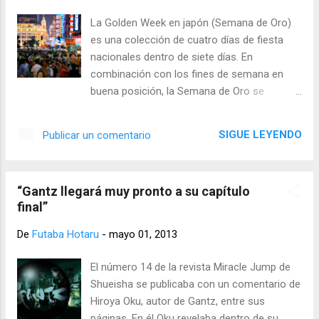
puesto que no colocan ni un mensaje que
La Golden Week en japón (Semana de Oro)
es un CONCIERTO NO OFICIAL El
es una colección de cuatro días de fiesta
comunicado que hace la pagina de facebook
nacionales dentro de siete días. En
de Hatsune miku es el siguiente. . .
combinación con los fines de semana en
FACEBOOK OFICIAL DE HATSUNE MIKU Click
buena posición, la Semana de Oro se
here Se encuentra todavia su comunicado
convierte en una de las tres temporadas de
NOTA: Fancity siempre en todos sus
vacaciones más activas de Japón, además
eventos que ellos crean explotan
SIGUE LEYENDO
Publicar un comentario
de Año Nuevo y la semana Obon. Trenes,
constantemente la figura de hatsune miku
aeropuertos y lugares de interés turístico se
como si tuvieran los derechos de la misma
ponen muy concurridos durante la Semana
esto no es la primera vez ya v...
“Gantz llegará muy pronto a su capítulo
Dorada,y alojamiento en zonas turísticas
final”
puede quedar reservado con mucha
antelación. Los feriados nacionales que
De
Futaba Hotaru
-
mayo 01, 2013
componen la Semana de Oro son: 29 de abril
Día de Showa (Showa no hi): 29 de abril es el
El número 14 de la revista Miracle Jump de
cumpleaños del ex emperador Showa, que
Shueisha se publicaba con un comentario de
murió en el año 1989. Hasta el año 2006, el
Hiroya Oku, autor de Gantz, entre sus
Día Verde (ver 4 de mayo) que antes se
páginas. En él Oku revelaba dentro de su