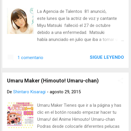
La Agencia de Talentos 81 anunció,
este lunes que la actriz de voz y cantante
Miyu Matsuki falleció el 27 de octubre
debido a una enfermedad. Matsuki
había anunciado en julio que iba a tomar un
descanso de su trabajo para centrarse en el
tratamiento de la neumonía. Ella dijo en su
SIGUE LEYENDO
1 comentario
momento, que descubrió que tenía
neumonía aguda después de varias
ocasiones de ir al hospital para chequeos.
Umaru Maker (Himouto! Umaru-chan)
su trabajo mas reciente fue el de dar voz a
Anna Nishikinomiya del anime ‪#‎
De
Shintaro Kisaragi
-
agosto 29, 2015
SHIMONETA‬ de igual forma que dio vida y
voz a ku-ko en Nyaruko e Isumi Saginomiya
Umaru Maker Tienes que ir a la página y has
en Hayate the Combat Butle, Shinosaka
clic en el botón rosado empezar hacer tu
Yuko en True Love Story entre muchos
Umaru! del Anime Himouto! Umaru-chan
otros personajes Descance en paz Matsuki
Podras desde colocarle diferentes pelucas
Miyu .