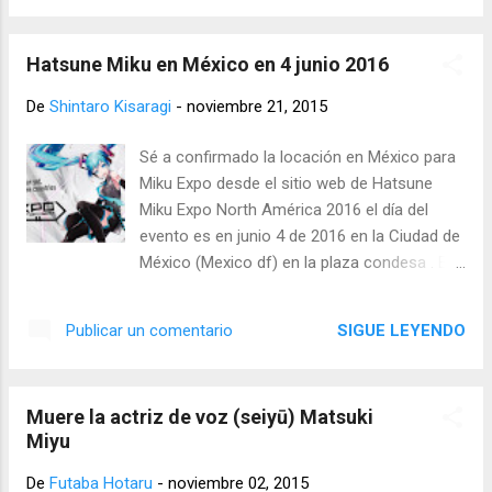
el juego de Steam. Aquí pueden ver un video
0. Hace unas cuantas semanas la web oficial
para que vean de que se trata...
de Steins;gate tenía una cuenta regresiva
Hatsune Miku en México en 4 junio 2016
mientras que, de fondo tenía la imagen de
Mayuri Shiina golpeando a Okabe, pero ahora
De
Shintaro Kisaragi
-
noviembre 21, 2015
la cuenta regresiva llegó a su final, la imagen
cambió y ahora la escena se ve distinta, está
Sé a confirmado la locación en México para
Mayuri protegiendo a Okabe, ésto sucedió al
Miku Expo desde el sitio web de Hatsune
mismo tiempo que el capitulo 23 fue
Miku Expo North América 2016 el día del
"reemitido" en Tokyo MX que realmente no
evento es en junio 4 de 2016 en la Ciudad de
fue igual al que ya estaba en la serie anime
México (Mexico df) en la plaza condesa . Es
original. Justo al final de la serie se logró
una emoción pensar que se hará un evento
observar un tráiler del nuevo juego de
así en un país latino donde por el momento
SIGUE LEYENDO
Publicar un comentario
Steins;gate 0, un poco más largo al que ya
se centraban más en el país
nos habían mostrado anteriormente, en él se
estadounidense. Será la séptima sede en
incluyen los personajes, algunas ...
esta Expo que se dará en el 2016. Fuente:
Muere la actriz de voz (seiyū) Matsuki
http:// mikuexpo.com/na2016
Miyu
De
Futaba Hotaru
-
noviembre 02, 2015