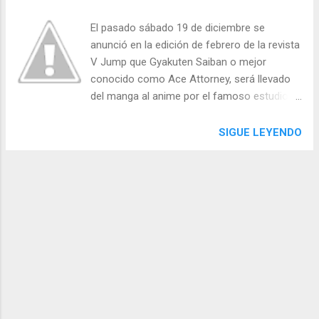
El pasado sábado 19 de diciembre se
anunció en la edición de febrero de la revista
V Jump que Gyakuten Saiban o mejor
conocido como Ace Attorney, será llevado
del manga al anime por el famoso estudio
A-1 Pictures y se estrenará en abril del
próximo año. Gyakuten Saiban
SIGUE LEYENDO
principalmente reconocido por su saga de
juegos en Nintendo DS y Nintendo 3DS de
Capcom había sido adaptado al manga
anteriormente en tres ocasiones, la primera
como una antología de historias, la segunda
como adaptación general publicada en la
Young Magazine y la tercera trataba sobre la
historia de Miles Edgeworth. No muchos
detalles han sido revelados, sin embargo,
podemos confiar en el trabajo del estudio a
cargo, A-1 Pictures quienes, también han