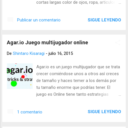
cortas largas color de ojos, ropa, articulos
que lleva (videojuegos, peluches y games etc
) Ya que hayas terminado puedes guardar tu
SIGUE LEYENDO
Publicar un comentario
imagen solo dando click derecho en ella y
guardar como y tiene la opción de
compartirlo en twitter Esta la que yo he
Agar.io Juego multijugador online
creado ya que me gusta el refresco de cola
Link Umaru Maker:
De
Shintaro Kisaragi
-
julio 16, 2015
http://tonarinoyj.jp/umaru-maker/index.php
Agar.io es un juego multijugador que se trata
crecer comiéndose unos a otros así creces
de tamaño y haces temer a los demás por
tu tamaño enorme que podrías tener. El
juego es Online tiene tanto estrategias
puntos para crecer y tanto trampas. Como
ponerse una imagen (colocarse una skin)
SIGUE LEYENDO
1 comentario
solo pon el nombre y saldrá el skin aqui
puedes ver todos los skin que hay