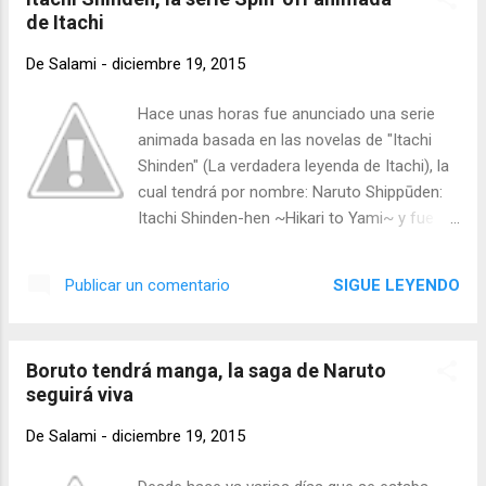
continuación: A pesar de que no tenemos
de Itachi
una fecha como tal de lanzamiento,
sabemos que la promesa se cumplirá en el
De
Salami
-
diciembre 19, 2015
2016. Adicional a eso, en la próxima edición
del evento Anime Japan 2016 que se llevará
Hace unas horas fue anunciado una serie
a cabo en marzo, D. Gray-Man tendrá un
animada basada en las novelas de "Itachi
espacio donde posiblemente sean revelados
Shinden" (La verdadera leyenda de Itachi), la
más detalles. Fuente: ANN
cual tendrá por nombre: Naruto Shippūden:
Itachi Shinden-hen ~Hikari to Yami~ y fue la
cadena televisiva TV Tokyo quien ha
revelado éste detalle. La noticia fue
SIGUE LEYENDO
Publicar un comentario
confirmada desde la cuenta del twitter oficial
de @naruto_movie , la cual, asegura que el
proyecto se llevará a cabo. Será curioso
Boruto tendrá manga, la saga de Naruto
tener a Itachi como protagonista de una
seguirá viva
serie animada de Naruto, sin embargo, en las
redes sociales éste personaje destaca entre
De
Salami
-
diciembre 19, 2015
muchos otros y seguramente será por eso
que lo han elegido precisamente a él para