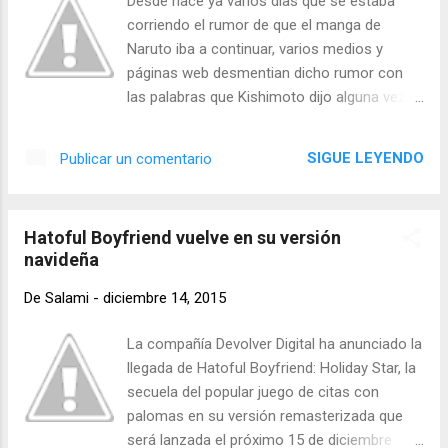
Desde hace ya varios días que se estaba
dar a conocer el porqué, como y de que
corriendo el rumor de que el manga de
forma fue que ideó todo lo que hizo en la
Naruto iba a continuar, varios medios y
serie original de Naruto. Imagen tomada de
páginas web desmentian dicho rumor con
la cuenta oficial de te twitter de
las palabras que Kishimoto dijo alguna vez,
@naruto_movie También TV Tokyo ha
que ya no haría más manga de Naruto y
informado que ésta serie dará comienzo en
comenzaría una serie de ciencia ficción,
SIGUE LEYENDO
Publicar un comentario
la primavera del próximo año, así que no
puesto que ya estaba cansado y ni su luna
tendremos que esperar mucho. Éste no es el
de miel podía celebrar. Sin embargo,
único personaje de Naruto qu...
recientemente se ha confirmado que, Mikio
Hatoful Boyfriend vuelve en su versión
Ikemoto, el asistente de Kishimoto ahora le
navideña
daría continuación a la historia. Segun la web
de Anime News Network, el autor original de
De
Salami
-
diciembre 14, 2015
Naruto, Masashi Kishimoto, ahora
supervisará el nuevo proyecto del manga
La compañía Devolver Digital ha anunciado la
que saldrá de Boruto, una nueva historia de
llegada de Hatoful Boyfriend: Holiday Star, la
Naruto enfocada totalmente en su hijo y la
secuela del popular juego de citas con
nueva generación. Así que ya saben,
palomas en su versión remasterizada que
tendremos todavía más de Naruto y
será lanzada el próximo 15 de diciembre