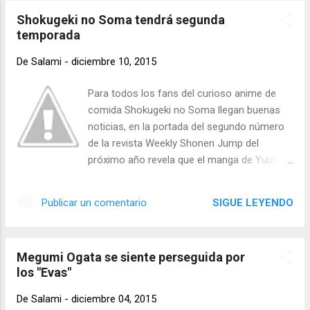
centrado en Next Dimension. Muchos nos
Shokugeki no Soma tendrá segunda
preguntamos realmente en que fecha será
temporada
estrenado, esperaríamos que fuese para la
segunda parte del 2016. Aquí pueden ver el
De
Salami
-
diciembre 10, 2015
video de la conferencia: Fuente: Atomix
Para todos los fans del curioso anime de
comida Shokugeki no Soma llegan buenas
noticias, en la portada del segundo número
de la revista Weekly Shonen Jump del
próximo año revela que el manga de Yuuto
Tsukuda Food Wars: Shokugeki no Soma
efectivamente contará con una segunda
SIGUE LEYENDO
Publicar un comentario
temporada animada. El anuncio será la
conmemoración del tercer aniversario del
lanzamiento del manga de Shokugeki No
Megumi Ogata se siente perseguida por
Soma, fue hasta el número 49 de la Weekly
los "Evas"
Shonen Jump del 1ro de noviembre de 2014
que se anunció que el manga tendría un
De
Salami
-
diciembre 04, 2015
anime que se estrenaría en el año 2015. La