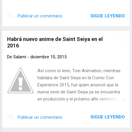
probablemente por un muy buen tiempo, por
para Pc a través de la plataforma de juegos
si ya lo extrañaban y quizá por si no fue
Steam y el 22 de diciembre para las
SIGUE LEYENDO
Publicar un comentario
suficiente con la película de Boruto, querían
consolas de Sony Playstation Vita y
ver y conocer más de las aventuras de
Playstation 4. En diciembre del 2011 Japón
nuestro nuevo protagonista, ésta
ya estaba estrenando la secuela del popular
probablemente ha si...
Habrá nuevo anime de Saint Seiya en el
juego de citas Hatoful Boyfriend: Holiday
2016
Star para Pc, sin embargo, en junio se hizo
público el anuncio de que dicho título
De
Salami
-
diciembre 10, 2015
también iba a llegar éste mismo año a las
computadoras de todo el mundo gracias a la
Así como lo leen, Toei Animation, mientras
plataforma de videojuegos de Valve, Steam.
hablaba de Saint Seiya en la Comic Con
En ésta versión del juego veremos algunas
Experience 2015, fue quien anunció que la
mejoras sobre el juego original, muchas
nueva serie de Saint Seiya ya se encuentra
referencias anime y manga que, sin duda, a
en producción y el próximo año veremos su
varios les gustará. Y algo que no puede
estreno. En celebración por los 30 años de
faltar, el toque navideño del juego, pues éste
Saint Seiya una nueva serie está en camino y
SIGUE LEYENDO
Publicar un comentario
mismo se centra especialmente en la época
aunque no se han revelado demasiados
decembrina. Fuente: ANN
detalles sobre el asunto, parece que estará