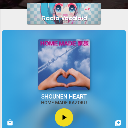
a
d
a
s
SHOUNEN HEART
HOME MADE KAZOKU