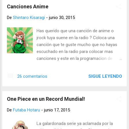
http://www.agarioguide.com/skins/ Si lo
Canciones Anime
quieres personalizado hay varios tutoriales
de youtube que te ayudaran El juego empezó
De
Shintaro Kisaragi
-
junio 30, 2015
por la vía web ahora lo podremos encontrar
para dispositivos móviles los enlaces para
Has querido que una canción de anime o
que lo puedas descargar IOS:
jrock tuya suene en la radio ? Coloca una
https://itunes.apple.com/app/agar.io/id99599
canción que te guste mucho que no hayas
9703?mt=8 Android:
escuchado en la radio para colocar mas
https://play.google.com/store/apps/details?
canciones y este en la programacion de
id=com.miniclip.agar.io
Radio-Anime A veces nos perdemos de
excelentes canciones que se nos olvidan o
SIGUE LEYENDO
26 comentarios
simplemente no tuvimos la oportunidad de
escucharlo asi como tu oyes canciones
nuevas o viejas colocadas en la radio tu nos
One Piece en un Record Mundial!
puedes ayudar! Puedes colocar la cancion
de anime o un link de youtube para saber
De
Futaba Hotaru
-
junio 17, 2015
cual es de preferencia que este bien el titulo
de la canción artista - titulo para colocarla
La galardonada serie ya aclamada por la
en la radio Que esperas coloca tu canción