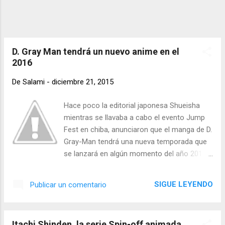
realizado adaptaciones animadas de otros
juegos como Valkyria Chronicles e incluso la
continuación de series anime como Mahou
Shoujo Lyrical Nanoha Vivid. Fuente: ANN
D. Gray Man tendrá un nuevo anime en el
2016
De
Salami
-
diciembre 21, 2015
Hace poco la editorial japonesa Shueisha
mientras se llavaba a cabo el evento Jump
Fest en chiba, anunciaron que el manga de D.
Gray-Man tendrá una nueva temporada que
se lanzará en algún momento del año 2016.
También fue mostrado un video
promocional donde se ven varias escenas
SIGUE LEYENDO
Publicar un comentario
de lo que podremos ver próximamente en la
nueva serie, te invitamos a que veas dicho
video ahora que te lo mostraremos a
Itachi Shinden, la serie Spin-off animada