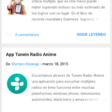
crítica múltiple, que es One Piece puede
de anime o jrock preferido que no hayas
haber superado incluso su más estimado de
escuchado aqui
los logros con un lugar En el libro de
records mundiales Guinness logrando el
récord mundial de "la mayoría de los
ejemplares publicados de la misma serie por
SIGUE LEYENDO
3 comentarios
un solo autor ". El manga de One Piece de
renombre mundial había logrado vender más
de 320.866 millones de copias a partir de
App Tunein Radio Anime
finales de diciembre de 2014 , con el creador
original de Eiichiro Oda que no pudo siquiera
De
Shintaro Kisaragi
-
marzo 18, 2015
asistir a la ceremonia de entrega, por el
arduo trabajo que realiza, en su lugar
Escúchanos atravez de Tunein Radio-Anime
el editor de la Shounen Jump Yoshihisa
una aplicación para escuchar múltiples
Heishi asistio para aceptar el prestigioso
radios en linea funciona entre muchas
premio en su lugar.
plataformas windows phone, televisiones,
automóviles, black berry y amazon kindle
Obtén tunein para los demás dispositivos:
http://tunein.com/get-tunein/ Que es lo que