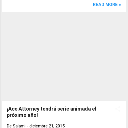
una inesperada frase "coming soon..." es
READ MORE »
decir... "proximamente..." lo cual, podría
indicar un nuevo proyecto de Gurren Lagan.
¡Ace Attorney tendrá serie animada el
próximo año!
De
Salami
-
diciembre 21, 2015