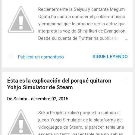
serie se trata sobre un chico que tiene como
Recientemente la Seiyuu y cantante Megumi
objetivo ser mejor chef que su padre, su
Ogata ha dado a conocer el problema físico
nombre es Yukihira Souma, su padre termina
y emocional que le produce ser la actriz que
imponiendole el reto de ser el mejor
interpreta la voz de Shinji Ikari de Evangelion.
estudiante de la escuela privada de Tootsuki,
Desde su cuenta de Twitter ha publicado
la mejor escuela de cocina del mundo,
Tweets donde comenta específicamente
después de haber cerrado su tienda y
que le produce problemas tanto físicos
SIGUE LEYENDO
Publicar un comentario
haberse marchado a Europa, es allí donde
como mentales. El 30 de noviembre en
comienza la historia y la aventura de Souma.
algunos tweets, Ogata dice sentirse
¿Podrá lograr ser el mejor cocinero de
perseguida por los "Eva" que está
Tootsuki? Fuente: ...
Ésta es la explicación del porqué quitaron
desesperada y no sabe qué hacer, e incluso
Yohjo Simulator de Steam
que es tan fuerte el caso que le afecta
fisicamente. En un tweet publicó: "La presión
De
Salami
-
diciembre 02, 2015
arterial hasta en un 300% Los ángeles ... no,
los Evas todavía me persiguen!" en otro
Sekai Projekt explicó porqué ha quitado el
Tweet dijo: "Yo ni siquiera estoy bromeando,
juego Yohjo Simulator de la plataforma de
me siento tan desesperada. Es difícil de
videojuegos de Steam, al parecer, tenía una
tratar, pero tengo que intentar dar mi mejor
escena un tanto inaceptable que no sabían