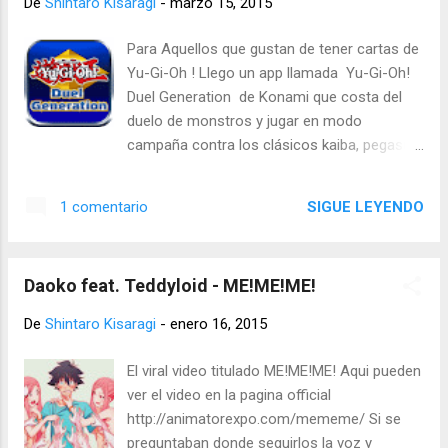
De
Shintaro Kisaragi
-
marzo 15, 2015
m-rush Aqui te dejo el enlace para que
explores una gran variedad de juegos en
Para Aquellos que gustan de tener cartas de
linea http://armorgames.com/
Yu-Gi-Oh ! Llego un app llamada Yu-Gi-Oh!
Duel Generation de Konami que costa del
duelo de monstros y jugar en modo
campaña contra los clásicos kaiba, pegasus
y Yugi hasta la etapa Zexal. Primero te
haces una cuenta debes de tener un nick y
SIGUE LEYENDO
1 comentario
correo así se te quedaran los datos
guardados y supuesta mente tu progreso te
dan un mazo para empezar es sencillo o
Daoko feat. Teddyloid - ME!ME!ME!
también hay opción de compra desde
paquetes o decks completos los precios
De
Shintaro Kisaragi
-
enero 16, 2015
son de 4 a 5 euros. Existe el modo online
donde puedes jugar con otros jugadores
El viral video titulado ME!ME!ME! Aqui pueden
desde tu rango o meterte a salas hasta jugar
ver el video en la pagina official
con cartas prohibidas . Es una buen app no e
http://animatorexpo.com/mememe/ Si se
tenido problemas en el sistema IOS es un
preguntaban donde seguirlos la voz y