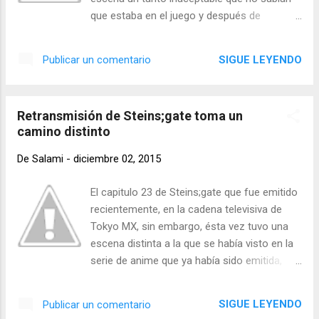
esfuerzo." La cantante que le ha dado vida a
que estaba en el juego y después de
personajes como Morisato Keiichi de Oh!
enterarse lo quitaron inmediatamente de la
Megamisama, Tsukishiro Yukito de
tienda para evitar cualquier tipo de
SIGUE LEYENDO
Publicar un comentario
Cardcaptor Sakura e incluso a Haruka o
inconveniente que pudiera pasar a mayores.
Sailor Urano en Sailor Moon, está pasando
Hace más de dos semanas que en Steam
por un moment...
apareció un videojuego bastante curioso,
Retransmisión de Steins;gate toma un
donde se podía simular ser una 'loli' dándole
camino distinto
cabezazos a todo lo que se pudiera, al estilo
de los juegos simuladores como Goat
De
Salami
-
diciembre 02, 2015
Simulator. No obstante, poco después de
haber salido muchos de los usuarios de la
El capitulo 23 de Steins;gate que fue emitido
comunidad comenzaron a quejarse, ya que,
recientemente, en la cadena televisiva de
había una escena bastante retorcida en el
Tokyo MX, sin embargo, ésta vez tuvo una
juego, se trataba de que un adulto estaba
escena distinta a la que se había visto en la
sobre la pequeña mientras que su ropa
serie de anime que ya había sido emitida,
interior estaba a un lado, ésto causó gran
ésto relacionando al nuevo videojuego que
polémica en las redes y es por eso que
está por salir el próximo 10 de diciembre
SIGUE LEYENDO
Publicar un comentario
Sekai Projekt se vio en la obligación de quitar
para las consolas de Playstation, Steins;gate